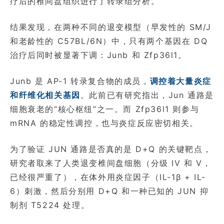
疗后的椎间盘组织进行了转录组分析。
结果发现，在两种不同的退变模型（早发性的 SM/J
和老龄性的 C57BL/6N）中，只有两个基因在 DQ
治疗后同时被显著下调：Junb 和 Zfp36l1。
Junb 是 AP-1 转录复合物的成员，
调控着大量炎症
和纤维化相关基因
。此前已有研究指出，Jun 通路是
细胞衰老的“核心枢纽”之一。而 Zfp36l1 则参与
mRNA 的稳定性调控，也与炎症反应密切相关。
为了验证 JUN 通路是否真的是 D+Q 的关键靶点，
研究者取来了人类退变椎间盘细胞（分级 IV 和 V，
已经很严重了），在体外用炎症因子（IL-1β + IL-
6）刺激，然后分别用 D+Q 和一种已知的 JUN 抑
制剂 T5224 处理。