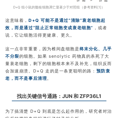
D+Q 组小鼠的髓核细胞凋亡显著少于对照组（参考资料[1]）
这意味着，
D+Q 可能不是通过“清除”衰老细胞起
效，而是通过“阻止正常细胞变成衰老细胞”
，或者
说，它让细胞活得更健康、更久。
这一点非常重要，因为椎间盘细胞是
终末分化、几乎
不分裂
的细胞。如果 senolytic 药物真的杀死了大
量衰老细胞，剩下的细胞根本来不及补充，组织反而
会加速崩溃。D+Q 走的是一条更聪明的路：
预防衰
老，而不是事后清理
。
找出关键信号通路：JUN 和 ZFP36L1
为了搞清楚 D+Q 到底是怎么起作用的，研究者对治