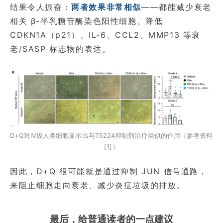
结果令人振奋：
两者效果非常相似
——都能减少衰老
相关 β-半乳糖苷酶染色阳性细胞、降低
CDKN1A（p21）、IL-6、CCL2、MMP13 等衰
老/SASP 标志物的表达。
D+Q对IV级人类细胞显示出与T5224抑制剂治疗类似的作用（参考资料
[1]）
因此，D+Q 很可能就是通过抑制 JUN 信号通路，
来阻止细胞走向衰老、减少炎症垃圾的排放。
最后，给普通读者的一点建议