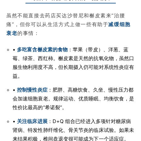
虽然不能直接去药店买达沙替尼和槲皮素来“治腰
痛”，但你可以从生活方式上做一些有助于
减缓细胞
衰老
的事情：
•
多吃富含槲皮素的食物
：苹果（带皮）、洋葱、蓝
莓、绿茶、西红柿。槲皮素是天然的抗氧化物，虽然口
服生物利用度不高，但长期摄入仍可能对系统性炎症有
益。
•
控制慢性炎症
：肥胖、高糖饮食、久坐、慢性压力都
会加速细胞衰老。规律运动、优质睡眠、均衡饮食，是
性价比最高的“希诺裂”。
•
关注临床进展
：D+Q 组合已经进入多项针对糖尿病
肾病、特发性肺纤维化、骨关节炎的临床试验。如果未
来结果积极，椎间盘退变很可能成为下一个适应症。