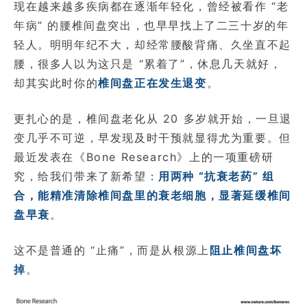
现在越来越多疾病都在逐渐年轻化，曾经被看作 “老
年病” 的腰椎间盘突出，也早早找上了二三十岁的年
轻人。明明年纪不大，却经常腰酸背痛、久坐直不起
腰，很多人以为这只是 “累着了”，休息几天就好，
却其实此时你的
椎间盘正在发生退变
。
更扎心的是，椎间盘老化从 20 多岁就开始，一旦退
变几乎不可逆，早发现及时干预就显得尤为重要。但
最近发表在《Bone Research》上的一项重磅研
究，给我们带来了新希望：
用两种 “抗衰老药” 组
合，能精准清除椎间盘里的衰老细胞，显著延缓椎间
盘早衰
。
这不是普通的 “止痛”，而是从根源上
阻止椎间盘坏
掉
。