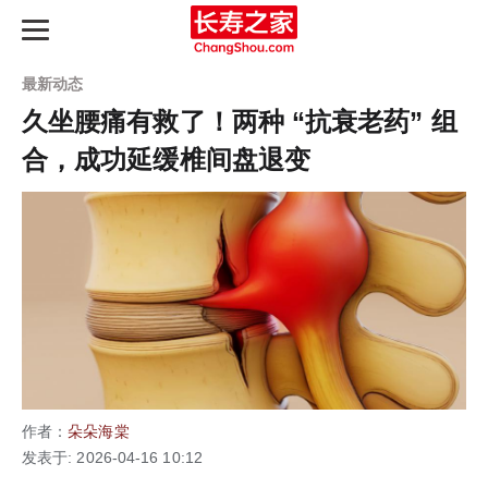
最新动态
久坐腰痛有救了！两种 “抗衰老药” 组
合，成功延缓椎间盘退变
长寿之路
最新动态
长寿指南
知识图谱
产品评测
作者：
朵朵海棠
延寿天梯榜
发表于: 2026-04-16 10:12