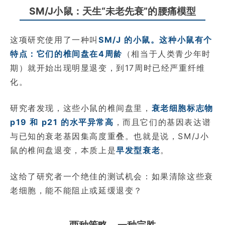
SM/J小鼠：天生“未老先衰”的腰痛模型
这项研究使用了一种叫
SM/J
的小鼠。这种小鼠有个
特点：它们的椎间盘在
4周龄
（相当于人类青少年时
期）就开始出现明显退变，到17周时已经严重纤维
化。
研究者发现，这些小鼠的椎间盘里，
衰老细胞标志物
p19 和 p21 的水平异常高
，而且它们的基因表达谱
与已知的衰老基因集高度重叠。也就是说，SM/J小
鼠的椎间盘退变，本质上是
早发型衰老
。
这给了研究者一个绝佳的测试机会：如果清除这些衰
老细胞，能不能阻止或延缓退变？
两种策略，一种完胜