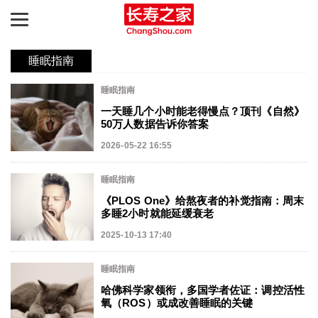
睡眠指南
睡眠指南
一天睡几个小时能老得慢点？顶刊《自然》
长寿之路
50万人数据告诉你答案
2026-05-22 16:55
最新动态
睡眠指南
长寿指南
《PLOS One》给熬夜者的补觉指南：周末
多睡2小时就能延缓衰老
知识图谱
2025-10-13 17:40
产品评测
睡眠指南
延寿天梯榜
哈佛科学家领衔，多国学者佐证：调控活性
氧（ROS）或成改善睡眠的关键