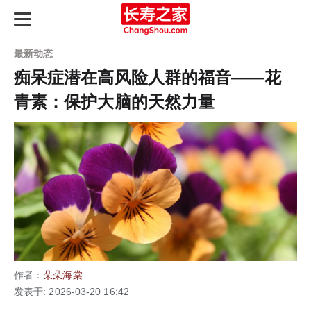
最新动态
痴呆症潜在高风险人群的福音——花
青素：保护大脑的天然力量
长寿之路
最新动态
长寿指南
知识图谱
产品评测
作者：
朵朵海棠
延寿天梯榜
发表于: 2026-03-20 16:42