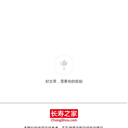
[2]Cheng, Y., et al. (2019). "Anthocyanins and their neuroprotective
effects: A review." Molecules.
[3]Chiva-Blanch, G., & Estruch, R. (2010). "Mediterranean diet and
cardiovascular disease: a critical review." Progress in Cardiovascular
Diseases.
[4]Gonzalez, H., et al. (2018). "C-reactive protein and cognitive
decline: a systematic review." Alzheimer's & Dementia.
[5]Huang, Y., et al. (2021). "Effects of anthocyanin supplementation
0
on cognitive function: a randomized controlled trial." Nutrients.
[6]Kang, J., et al. (2016). "The role of anthocyanins in inflammation
好文章，需要你的鼓励
and neurodegenerative diseases." Journal of Medicinal Food.
[7]Kumar, R., et al. (2020). "Dietary polyphenols and cognitive health."
Nutrients.
[8]Nieman, D. C., et al. (2019). "Effects of blueberry supplementation
on exercise-induced inflammation and oxidative stress." Journal of the
International Society of Sports Nutrition.
本网站的内容仅供参考，不应被视为医疗或专业建议.