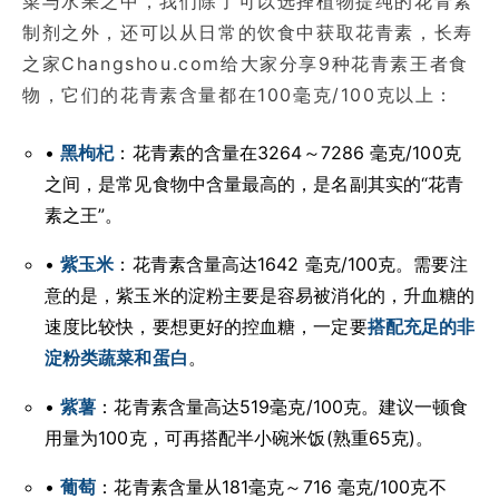
菜与水果之中，我们除了可以选择植物提纯的花青素
制剂之外，还可以从日常的饮食中获取花青素，长寿
之家Changshou.com给大家分享9种花青素王者食
物，它们的花青素含量都在100毫克/100克以上：
•
黑枸杞
：花青素的含量在3264～7286 毫克/100克
之间，是常见食物中含量最高的，是名副其实的“花青
素之王”。
•
紫玉米
：花青素含量高达1642 毫克/100克。需要注
意的是，紫玉米的淀粉主要是容易被消化的，升血糖的
速度比较快，要想更好的控血糖，一定要
搭配充足的非
淀粉类蔬菜和蛋白
。
•
紫薯
：花青素含量高达519毫克/100克。建议一顿食
用量为100克，可再搭配半小碗米饭(熟重65克)。
•
葡萄
：花青素含量从181毫克～716 毫克/100克不