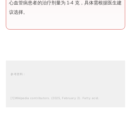
心血管病患者的治疗剂量为 1-4 克，具体需根据医生建
议选择。
参考资料：
[1]Wikipedia contributors. (2025, February 2). Fatty acid.
[2]Kim, Y., Je, Y., & Giovannucci, E. L. Association between dietary fat
intake and mortality from all-causes, cardiovascular disease, and
cancer: A systematic review and meta-analysis of prospective cohort