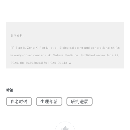
参考资料：
[1] Tian R, Zong X, Ren D, et al. Biological aging and generational shifts
in early-onset cancer risk. Nature Medicine. Published online June 22,
2026. doi:10.1038/s41591-026-04448-w
[2] Strait JE, Strait JE. Faster aging in younger generations linked to
rise in early-onset cancer. WashU Medicine. Published June 22, 2026.
标签
[3] Dennis Thompson. Accelerated aging may explain rising cancer risk
衰老时钟
生理年龄
研究进展
in young adults. Healthday-en. Published June 23, 2026.