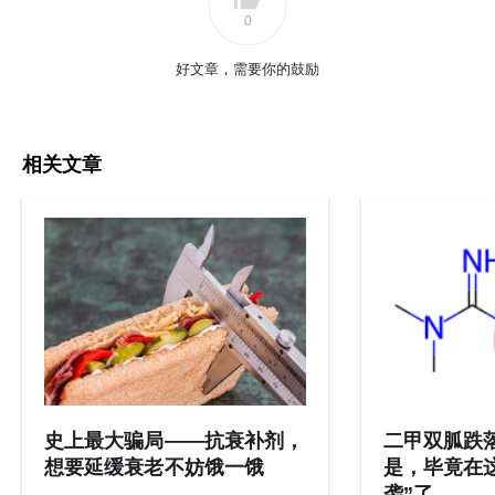
0
好文章，需要你的鼓励
相关文章
史上最大骗局——抗衰补剂，
二甲双胍跌落
想要延缓衰老不妨饿一饿
是，毕竟在
袭”了