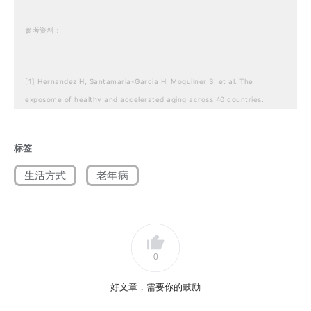
参考资料：
[1] Hernandez H, Santamaria-Garcia H, Moguilner S, et al. The
exposome of healthy and accelerated aging across 40 countries.
Nature Medicine. July 2025.
[2] Shoham N, Lewis G, Favarato G, Cooper C. Prevalence of anxiety
标签
disorders and symptoms in people with hearing impairment: a
生活方式
老年病
systematic review. Social Psychiatry and Psychiatric Epidemiology.
2018;54(6):649-660.
[3] Shoham N, Lewis G, Favarato G, Cooper C. Prevalence of anxiety
disorders and symptoms in people with hearing impairment: a
0
systematic review. Social Psychiatry and Psychiatric Epidemiology.
2018;54(6):649-660.
好文章，需要你的鼓励