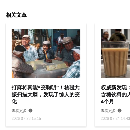
[4] Kim HJ, Jeong S, Roh KJ, Oh YH, Suh MJ. Association between
hearing impairment and incident Depression: a nationwide follow‐up
相关文章
study. The Laryngoscope. 2023;133(11):3144-3151.
[5] Gao J, Zhu D, Deal JA, Lin FR, He P. Hearing impairment, family
financial support, and depressive symptoms among Chinese middle‐
aged and older adults. International Journal of Geriatric Psychiatry.
2022;37(9).
[6] Qin A, Chen C, Bao B, Xin T, Xu L. Estimating the impact of
different types hearing loss on cognitive decline and the joint effect
of hearing loss and depression on cognitive decline among older adults
in China. Journal of Affective Disorders. 2024;351:58-65.
打麻将真能“变聪明”！核磁共
权威新发现
振扫描大脑，发现了惊人的变
含糖饮料的
[7] Livingston G, Huntley J, Liu KY, et al. Dementia prevention,
化
4个月
intervention, and care: 2024 report of the Lancet standing
查看更多
查看更多
Commission. The Lancet. 2024;404(10452):572-628.
2026-07-28 15:15
2026-07-24 14:4
[8] Livingston G, Sommerlad A, Orgeta V, et al. Dementia prevention,