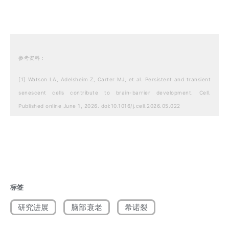
参考资料：
[1] Watson LA, Adelsheim Z, Carter MJ, et al. Persistent and transient
senescent cells contribute to brain-barrier development. Cell.
Published online June 1, 2026. doi:10.1016/j.cell.2026.05.022
[2] Du Toit A. When ribosomes don’t stop. Nature Reviews Molecular
Cell Biology. 2013;15(1):4. doi:10.1038/nrm3732
[3] Senescence is a developmental mechanism that contributes to
embryonic growth and patterning. archive.connect.h1.co.
标签
https://archive.connect.h1.co/article/718178634/
研究进展
脑部衰老
希诺裂