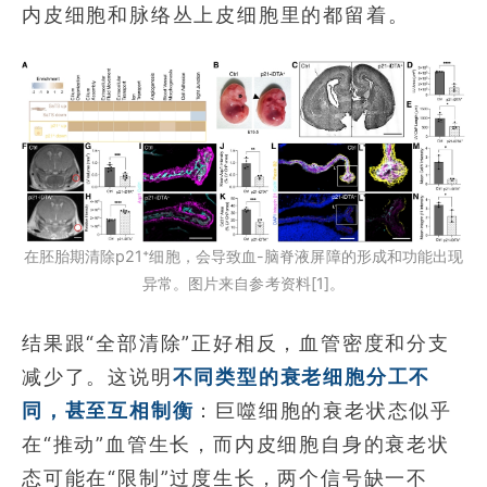
内皮细胞和脉络丛上皮细胞里的都留着。
在胚胎期清除p21⁺细胞，会导致血-脑脊液屏障的形成和功能出现
异常。图片来自参考资料[1]。
结果跟“全部清除”正好相反，血管密度和分支
减少了。这说明
不同类型的衰老细胞分工不
同，甚至互相制衡
：巨噬细胞的衰老状态似乎
在“推动”血管生长，而内皮细胞自身的衰老状
态可能在“限制”过度生长，两个信号缺一不