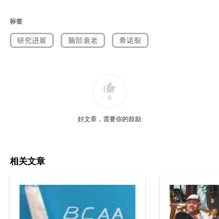
[2] Xu M, Pirtskhalava T, Farr JN, et al. Senolytics improve physical
标签
function and increase lifespan in old age. Nature Medicine.
研究进展
脑部衰老
希诺裂
2018;24(8):1246-1256.
[3] Farr JN, Saul D, Doolittle ML, et al. Local senolysis in aged mice
only partially replicates the benefits of systemic senolysis. Journal of
Clinical Investigation. 2023;133(8).
0
[4] Han M, Ban JJ, Bae JS, Shin CY, Lee DH, Chung JH. UV irradiation
好文章，需要你的鼓励
to mouse skin decreases hippocampal neurogenesis and synaptic
protein expression via HPA axis activation. Scientific Reports.
2017;7(1).
相关文章
[5] Chini CCS, Cordeiro HS, Tran NLK, Chini EN. NAD metabolism: Role
in senescence regulation and aging. Aging Cell. 2023;23(1).