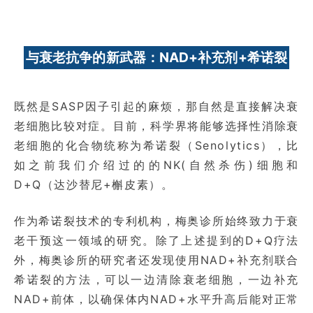
与衰老抗争的新武器：NAD+补充剂+希诺裂
既然是SASP因子引起的麻烦，那自然是直接解决衰
老细胞比较对症。目前，科学界将能够选择性消除衰
老细胞的化合物统称为希诺裂（Senolytics），比
如之前我们介绍过的的NK(自然杀伤)细胞和
D+Q（达沙替尼+槲皮素）。
作为希诺裂技术的专利机构，梅奥诊所始终致力于衰
老干预这一领域的研究。除了上述提到的D+Q疗法
外，梅奥诊所的研究者还发现使用NAD+补充剂联合
希诺裂的方法，可以一边清除衰老细胞，一边补充
NAD+前体，以确保体内NAD+水平升高后能对正常