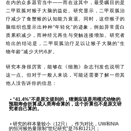
在内的众多器官当中——而在这其中，最受瞩目的是
二甲双胍对猴子大脑的益处。研究显示，二甲双胍治
疗减少了食蟹猴的认知能力衰退。同时，这些猴子的
脑组织也显示出种种“年轻化”的迹象，例如异常蛋白
质累积减少，而神经元再生与突触连接增加。研究者
给出的结论是，二甲双胍治疗足以让猴子大脑的“生
物年龄”减少大约6岁。
研究本身很厉害，能够在《细胞》杂志刊发也说明了
这一点。但对于一般人来说，可能还需要了解一些其
他人没告诉你的信息：
•
“41.4%”不是原文提到的，猜测应该是用模式动物的
预期寿命折算成人类寿命算的，这个折算也不是原文研
究者自己算的。
• 研究的样本量较小（12只），作为对比，UW和NIA
的恒河猴热量限制“世纪研究”是76和121只；