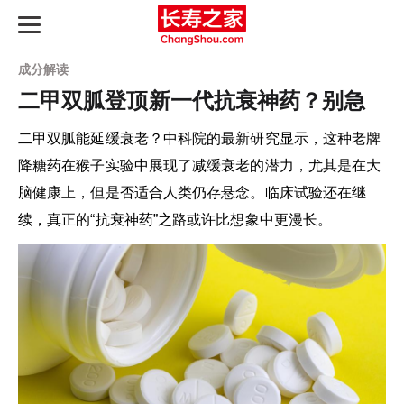
成分解读
二甲双胍登顶新一代抗衰神药？别急
二甲双胍能延缓衰老？中科院的最新研究显示，这种老牌
长寿之路
降糖药在猴子实验中展现了减缓衰老的潜力，尤其是在大
脑健康上，但是否适合人类仍存悬念。临床试验还在继
最新动态
续，真正的“抗衰神药”之路或许比想象中更漫长。
长寿指南
知识图谱
产品评测
延寿天梯榜