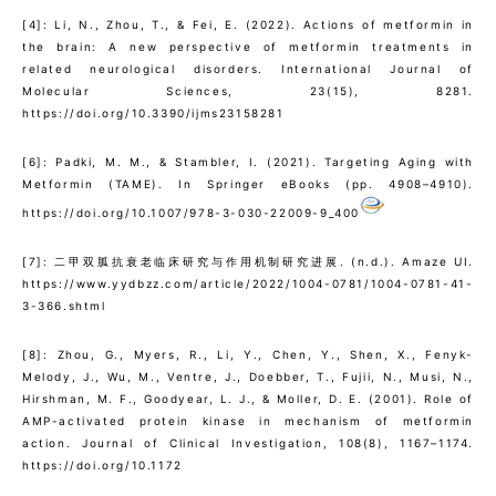
[4]: Li, N., Zhou, T., & Fei, E. (2022). Actions of metformin in
the brain: A new perspective of metformin treatments in
related neurological disorders. International Journal of
Molecular Sciences, 23(15), 8281.
https://doi.org/10.3390/ijms23158281
[6]: Padki, M. M., & Stambler, I. (2021). Targeting Aging with
Metformin (TAME). In Springer eBooks (pp. 4908–4910).
https://doi.org/10.1007/978-3-030-22009-9_400
[7]: 二甲双胍抗衰老临床研究与作用机制研究进展. (n.d.). Amaze UI.
https://www.yydbzz.com/article/2022/1004-0781/1004-0781-41-
3-366.shtml
[8]: Zhou, G., Myers, R., Li, Y., Chen, Y., Shen, X., Fenyk-
Melody, J., Wu, M., Ventre, J., Doebber, T., Fujii, N., Musi, N.,
Hirshman, M. F., Goodyear, L. J., & Moller, D. E. (2001). Role of
AMP-activated protein kinase in mechanism of metformin
action. Journal of Clinical Investigation, 108(8), 1167–1174.
https://doi.org/10.1172