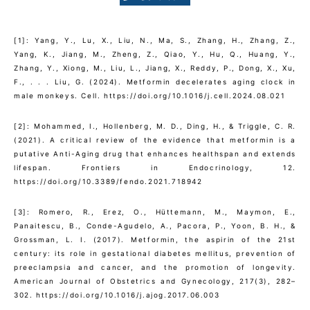
[1]: Yang, Y., Lu, X., Liu, N., Ma, S., Zhang, H., Zhang, Z.,
Yang, K., Jiang, M., Zheng, Z., Qiao, Y., Hu, Q., Huang, Y.,
Zhang, Y., Xiong, M., Liu, L., Jiang, X., Reddy, P., Dong, X., Xu,
F., . . . Liu, G. (2024). Metformin decelerates aging clock in
male monkeys. Cell. https://doi.org/10.1016/j.cell.2024.08.021
[2]: Mohammed, I., Hollenberg, M. D., Ding, H., & Triggle, C. R.
(2021). A critical review of the evidence that metformin is a
putative Anti-Aging drug that enhances healthspan and extends
lifespan. Frontiers in Endocrinology, 12.
https://doi.org/10.3389/fendo.2021.718942
[3]: Romero, R., Erez, O., Hüttemann, M., Maymon, E.,
Panaitescu, B., Conde-Agudelo, A., Pacora, P., Yoon, B. H., &
Grossman, L. I. (2017). Metformin, the aspirin of the 21st
century: its role in gestational diabetes mellitus, prevention of
preeclampsia and cancer, and the promotion of longevity.
American Journal of Obstetrics and Gynecology, 217(3), 282–
302. https://doi.org/10.1016/j.ajog.2017.06.003