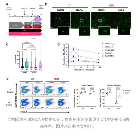
雷帕霉素可减轻DNA损伤负荷，提高免疫细胞暴露于DNA损伤剂后的
生存率。图片来自参考资料[1]。