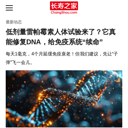
最新动态
低剂量雷帕霉素人体试验来了？它真
能修复DNA，给免疫系统“续命”
长寿之路
每天1毫克，4个月延缓免疫衰老！但我们建议，先让“子
最新动态
弹”飞一会儿。
长寿指南
知识图谱
产品评测
延寿天梯榜