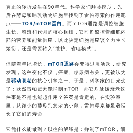
真正的转折发生在90年代。科学家们顺藤摸瓜，先
后在酵母和哺乳动物细胞里找到了雷帕霉素的作用靶
点——
TOR/mTOR蛋白
。而mTOR通路是调控细胞
生长、增殖和代谢的核心枢纽，它时刻监控着细胞内
部的营养和能量供应，以此决定细胞是应该全力生长
繁衍，还是需要转入“维护、省电模式”。
但随着年纪增长，
mTOR通路
会变得过度活跃，研究
发现，这种变化不仅与癌症、糖尿病有关，更被认为
是
驱动衰老
的核心引擎之一。于是，科学家的目光变
了：既然雷帕霉素能抑制mTOR，那它对延缓衰老这
件事是不是也能起作用？答案是肯定的。在实验室
里，从微小的酵母到复杂的小鼠，雷帕霉素都显著延
长了它们的寿命。
它凭什么能做到？以往的解释是：抑制了mTOR，细