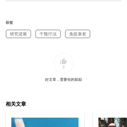
enhancing resilience against DNA damage. Aging Cell.
2026;25(2):e70364.
标签
[2] Yousefzadeh MJ, Flores RR, Zhu Y, et al. An aged immune system
drives senescence and ageing of solid organs. Nature.
研究进展
干预疗法
免疫衰老
2021;594(7861):100-105.
[3] Elyahu Y, Feygin I, Eremenko E, et al. CD4 T cells acquire
Eomesodermin to modulate cellular senescence and aging. Nature
Aging. 2025;5(10):1970-1982.
0
[4] López-Otín C, Blasco MA, Partridge L, Serrano M, Kroemer G.
好文章，需要你的鼓励
Hallmarks of aging: An expanding universe. Cell. 2023;186(2):243-278.
相关文章