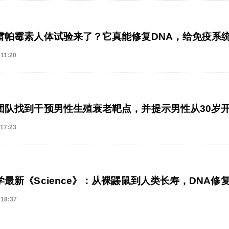
雷帕霉素人体试验来了？它真能修复DNA，给免疫系统
 11:20
团队找到干预男性生殖衰老靶点，并提示男性从30岁
 17:23
学最新《Science》：从裸鼹鼠到人类长寿，DNA
 18:37