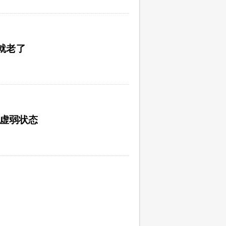
就老了
转虚弱状态