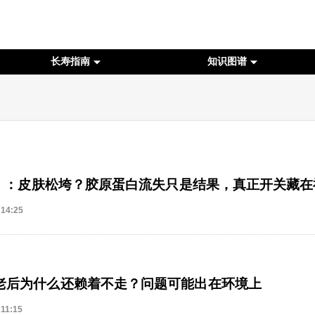
长寿指南
知识图谱
ll》：皮肤松垮？胶原蛋白流失只是结果，真正开关藏
 14:25
老后为什么还赖着不走？问题可能出在环境上
 11:15