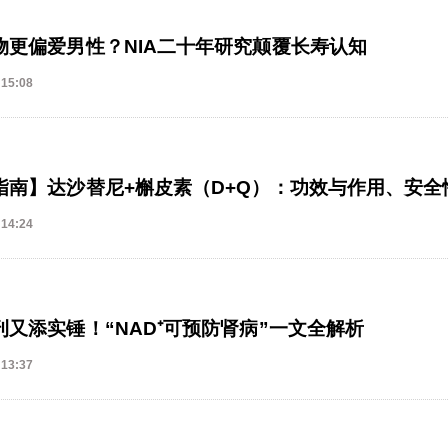
物更偏爱男性？NIA二十年研究颠覆长寿认知
 15:08
指南】达沙替尼+槲皮素（D+Q）：功效与作用、安全
 14:24
刊又添实锤！“NAD⁺可预防肾病”一文全解析
 13:37