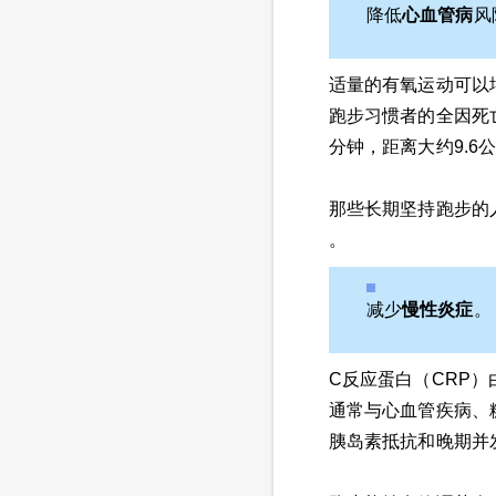
降低
心血管病
风
适量的有氧运动可以
跑步习惯者的全因死亡
分钟，距离大约9.6
那些长期坚持跑步的
。
减少
慢性炎症
。
C反应蛋白（CRP
通常与心血管疾病、
胰岛素抵抗和晚期并