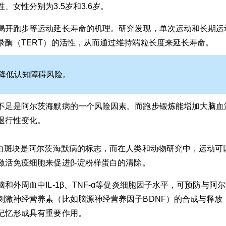
、女性分别为3.5岁和3.6岁。
揭开跑步等运动延长寿命的机理。研究发现，单次运动和长期运
录酶（TERT）的活性，从而通过维持端粒长度来延长寿命。
降低认知障碍风险。
不足是阿尔茨海默病的一个风险因素。而跑步锻炼能增加大脑血
退行性变化。
蛋白斑块是阿尔茨海默病的标志，而在人类和动物研究中，运动可以
激活免疫细胞来促进β-淀粉样蛋白的清除。
和外周血中IL-1β、TNF-α等促炎细胞因子水平，可预防与阿
刺激神经营养素（比如脑源神经营养因子BDNF）的合成与释放，
记忆形成具有重要作用。