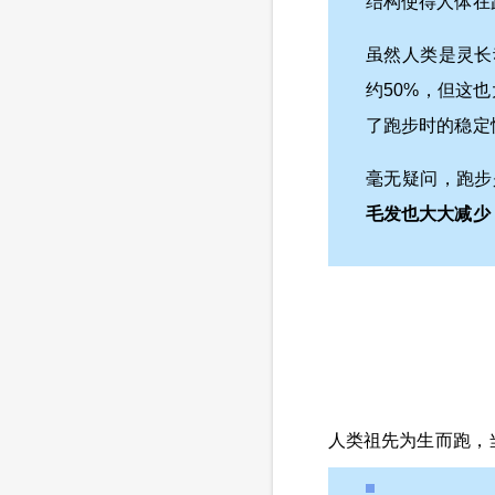
结构使得人体在
虽然人类是灵长
约50%，但这
了跑步时的稳定
毫无疑问，跑步
毛发也大大减少
人类祖先为生而跑，