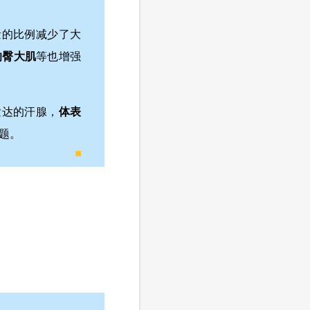
量的比例减少了大
的臀大肌
等也增强
发达的汗腺，
体表
题。