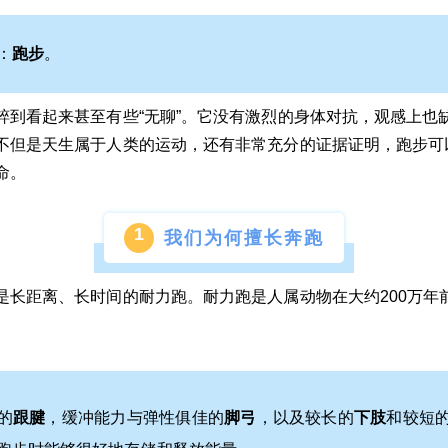
：
跑步
。
粹到看起来甚至有些“无聊”。它没有激烈的身体对抗，观感上也
不但是天生属于人类的运动，还有非常充分的证据证明，跑步可
命。
1
我们为何擅长奔跑
是长距离、长时间的耐力跑。耐力跑是人属动物在大约200万年
的
跟腱
，缓冲能力与弹性俱佳的
脚弓
，以及较长的
下肢
和较短