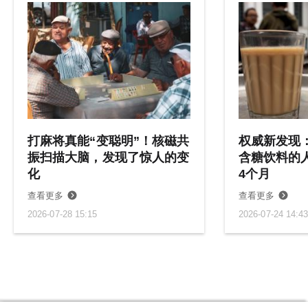
[6]Kaptoge S, Seshasai S, et al. Life expectancy associated with
different ages at diagnosis of type 2 diabetes in high-income
countries: 23 million person-years of observation. Lancet Diabetes
Endocrinol. 2023 Oct;11(10):731-742.
[7]Brück CC, Mooldijk SS, et al. Time to nursing home admission and
death in people with dementia: systematic review and meta-analysis.
BMJ. 2025 Jan 8:388:e080636.
打麻将真能“变聪明”！核磁共
权威新发现
振扫描大脑，发现了惊人的变
含糖饮料的
[8]Kim YE, Jung YS, Ock M, Yoon SJ. A review of the types and
化
4个月
characteristics of healthy life expectancy and methodological issues.
J Prev Med Public Health. 2022 Jan;55(1):1-9.
查看更多
查看更多
2026-07-28 15:15
2026-07-24 14:4
[9]彭雯, 黄匡时, 陈心广等. 中国健康预期寿命指标体系构建. 2023年1月.