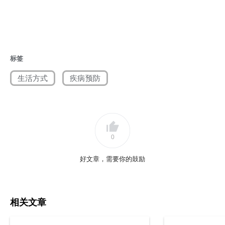
[3]Schumacher AE, Kyu HH, et al. Global age-sex-specific mortality,
life expectancy, and population estimates in 204 countries and
territories and 811 subnational locations, 1950–2021, and the impact of
the COVID-19 pandemic: a comprehensive demographic analysis for
标签
the Global Burden of Disease Study 2021. Lancet. 2024 May
生活方式
疾病预防
18;403(10440):1989-2056.
[4]Ferrari AJ, Santomauro DF, et al. Global incidence, prevalence,
years lived with disability (YLDs), disability-adjusted life-years
(DALYs), and healthy life expectancy (HALE) for 371 diseases and
0
injuries in 204 countries and territories and 811 subnational locations,
1990–2021: a systematic analysis for the Global Burden of Disease
好文章，需要你的鼓励
Study 2021. Lancet. 2024 May 18;403(10440):2133-2161.
[5]Olshansky SJ, Willcox BJ, et al. Implausibility of radical life extension
in humans in the twenty-first century. Nat Aging. 2024
相关文章
Nov;4(11):1635-1642.