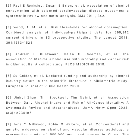
[2] Paul E Ronksley, Susan E Brien, et al. Association of alcohol
consumption with selected cardiovascular disease outcomes: a
systematic review and meta-analysis. BMJ 2011, 342.
[3] Wood, A. M. et al. Risk thresholds for alcohol consumption:
Combined analysis of individual-participant data for 599,912
current drinkers in 83 prospective studies. The Lancet 2018,
391:1513–1523.
[4] Andrew T. Kunzmann, Helen G. Coleman, et al. The
association of lifetime alcohol use with mortality and cancer risk
in older adults: A cohort study. PLOS MEDICINE 2018.
[5] Su Golder, et al. Declared funding and authorship by alcohol
industry actors in the scientific literature: a bibliometric study.
European Journal of Public Health 2020.
[6] Jinhui Zhao, Tim Stockwell, Tim Naimi, et al. Association
Between Daily Alcohol Intake and Risk of All-Cause Mortality: A
Systematic Review and Meta-analyses. JAMA Netw Open 2023,
6(3): e236185.
[7] Iona Y Millwood, Robin G Walters, et al. Conventional and
genetic evidence on alcohol and vascular disease aetiology: a
prospective study of 500 000 men and women in China. The